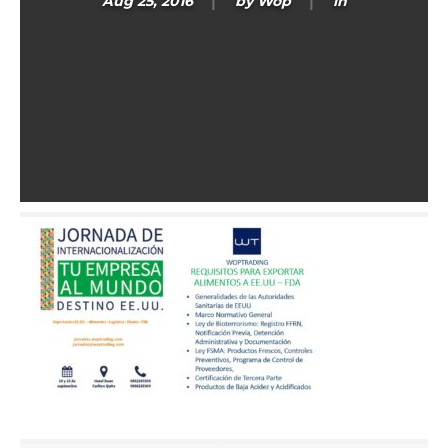
Aug 25, 2016
by
Wop
in